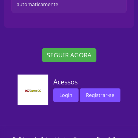
automaticamente
SEGUIR AGORA
Acessos
Login
Registrar-se