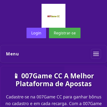
Login
Registrar-se
Menu
📱 007Game CC A Melhor
Plataforma de Apostas
Cadastre-se na 007Game CC para ganhar bônus
no cadastro e em cada recarga. Com a 007Game