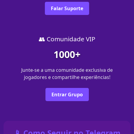
Falar Suporte
👥 Comunidade VIP
1000+
Junte-se a uma comunidade exclusiva de
jogadores e compartilhe experiências!
Entrar Grupo
📱 Como Seguir no Telegram