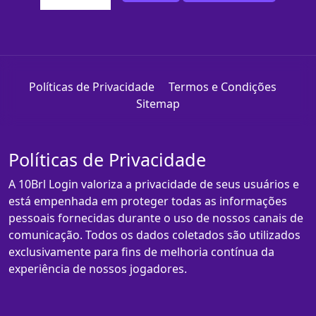
Políticas de Privacidade
Termos e Condições
Sitemap
Políticas de Privacidade
A 10Brl Login valoriza a privacidade de seus usuários e
está empenhada em proteger todas as informações
pessoais fornecidas durante o uso de nossos canais de
comunicação. Todos os dados coletados são utilizados
exclusivamente para fins de melhoria contínua da
experiência de nossos jogadores.