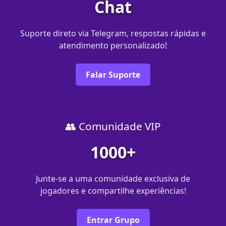
Chat
Suporte direto via Telegram, respostas rápidas e
atendimento personalizado!
Falar Suporte
👥 Comunidade VIP
1000+
Junte-se a uma comunidade exclusiva de
jogadores e compartilhe experiências!
Entrar Grupo