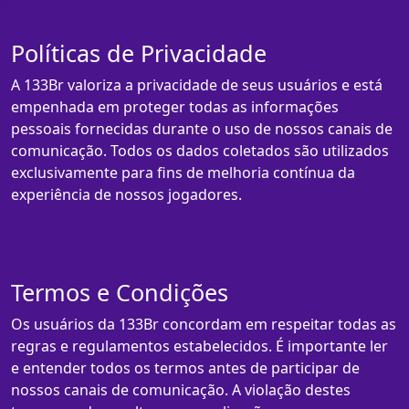
Políticas de Privacidade
A 133Br valoriza a privacidade de seus usuários e está
empenhada em proteger todas as informações
pessoais fornecidas durante o uso de nossos canais de
comunicação. Todos os dados coletados são utilizados
exclusivamente para fins de melhoria contínua da
experiência de nossos jogadores.
Termos e Condições
Os usuários da 133Br concordam em respeitar todas as
regras e regulamentos estabelecidos. É importante ler
e entender todos os termos antes de participar de
nossos canais de comunicação. A violação destes