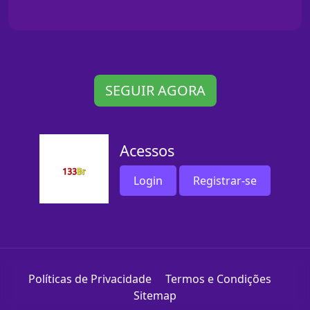
SEGUIR AGORA
Acessos
Login
Registrar-se
Políticas de Privacidade
Termos e Condições
Sitemap