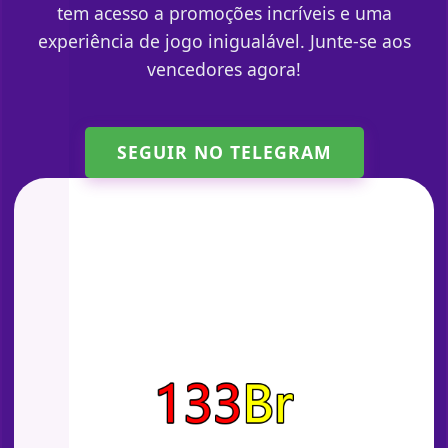
tem acesso a promoções incríveis e uma
experiência de jogo inigualável. Junte-se aos
vencedores agora!
SEGUIR NO TELEGRAM