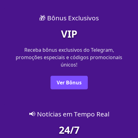
🎁 Bônus Exclusivos
VIP
Receba bônus exclusivos do Telegram,
promoções especiais e códigos promocionais
únicos!
Ver Bônus
📢 Notícias em Tempo Real
24/7