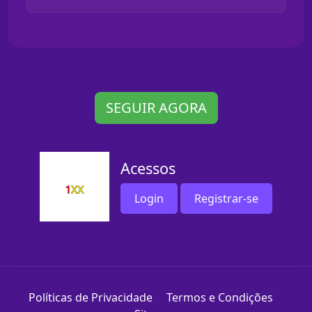
SEGUIR AGORA
Acessos
Login
Registrar-se
Políticas de Privacidade
Termos e Condições