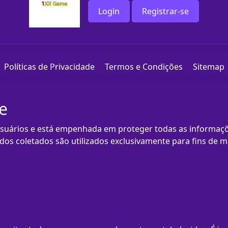
Login
Registrar-se
Políticas de Privacidade
Termos e Condições
Sitemap
de
 usuários e está empenhada em proteger todas as informaçõ
os coletados são utilizados exclusivamente para fins de m