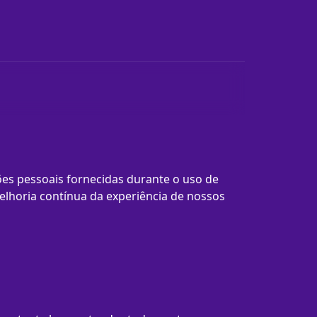
es pessoais fornecidas durante o uso de
elhoria contínua da experiência de nossos