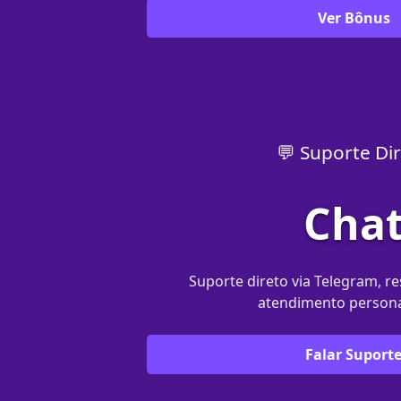
Ver Bônus
💬 Suporte Di
Cha
Suporte direto via Telegram, r
atendimento persona
Falar Suport