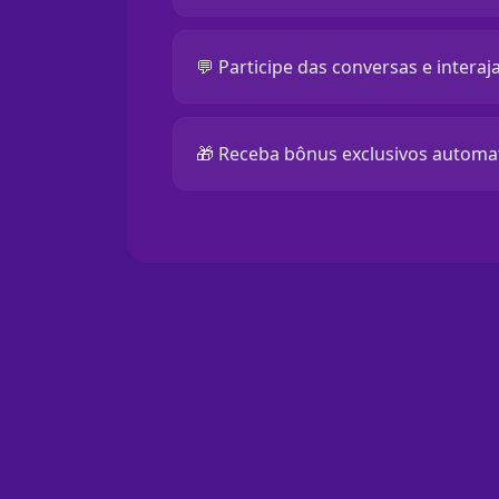
💬 Participe das conversas e interaj
🎁 Receba bônus exclusivos autom