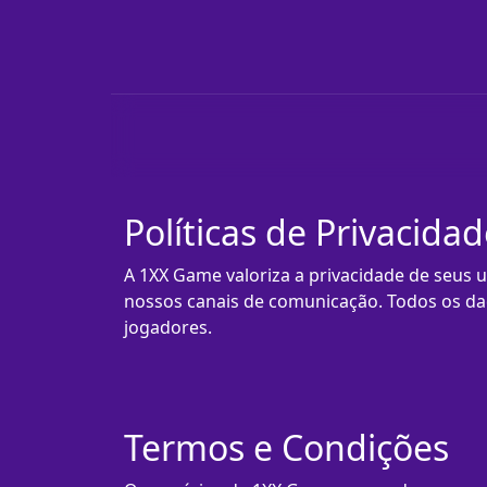
Políticas de Privacida
A 1XX Game valoriza a privacidade de seus
nossos canais de comunicação. Todos os dad
jogadores.
Termos e Condições