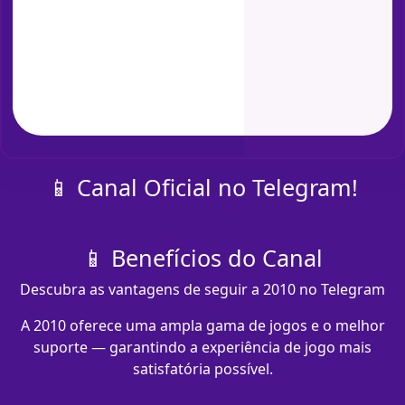
📱 Canal Oficial no Telegram!
📱 Benefícios do Canal
Descubra as vantagens de seguir a 2010 no Telegram
A 2010 oferece uma ampla gama de jogos e o melhor
suporte — garantindo a experiência de jogo mais
satisfatória possível.