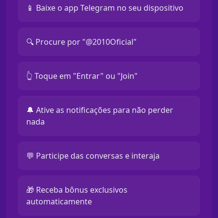
📱 Baixe o app Telegram no seu dispositivo
🔍 Procure por "@2010Oficial"
👆 Toque em "Entrar" ou "Join"
🔔 Ative as notificações para não perder
nada
💬 Participe das conversas e interaja
🎁 Receba bônus exclusivos
automaticamente