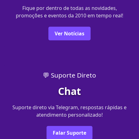
Fique por dentro de todas as novidades,
promoções e eventos da 2010 em tempo real!
Ver Notícias
💬 Suporte Direto
Chat
Suporte direto via Telegram, respostas rápidas e
atendimento personalizado!
Falar Suporte