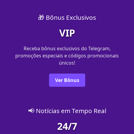
🎁 Bônus Exclusivos
VIP
Receba bônus exclusivos do Telegram,
promoções especiais e códigos promocionais
únicos!
Ver Bônus
📢 Notícias em Tempo Real
24/7