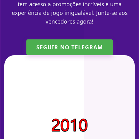
tem acesso a promoções incríveis e uma
experiência de jogo inigualável. Junte-se aos
vencedores agora!
SEGUIR NO TELEGRAM