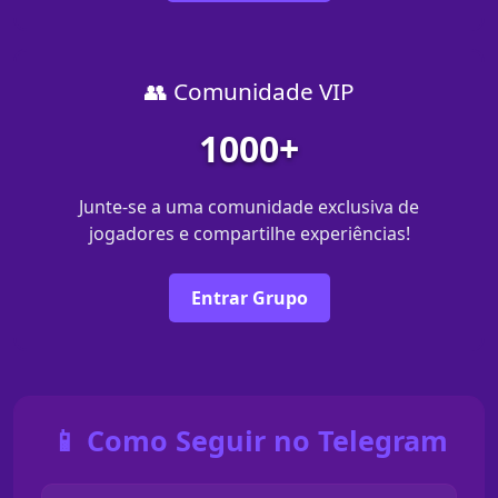
👥 Comunidade VIP
1000+
Junte-se a uma comunidade exclusiva de
jogadores e compartilhe experiências!
Entrar Grupo
📱 Como Seguir no Telegram