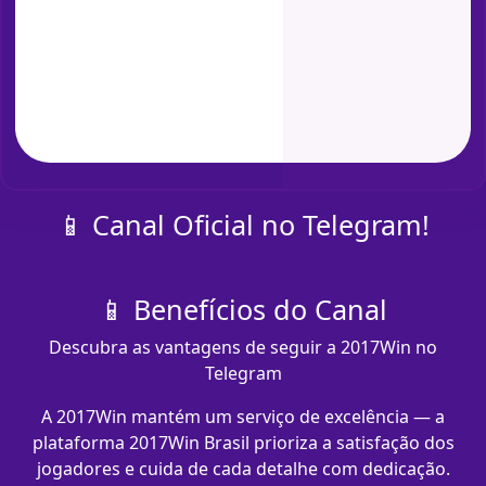
📱 Canal Oficial no Telegram!
📱 Benefícios do Canal
Descubra as vantagens de seguir a 2017Win no
Telegram
A 2017Win mantém um serviço de excelência — a
plataforma 2017Win Brasil prioriza a satisfação dos
jogadores e cuida de cada detalhe com dedicação.