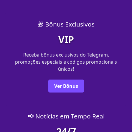
🎁 Bônus Exclusivos
VIP
Receba bônus exclusivos do Telegram,
promoções especiais e códigos promocionais
únicos!
Ver Bônus
📢 Notícias em Tempo Real
24/7