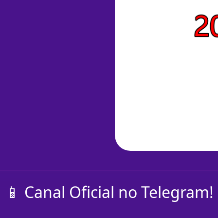
📱 Canal Oficial no Telegram!