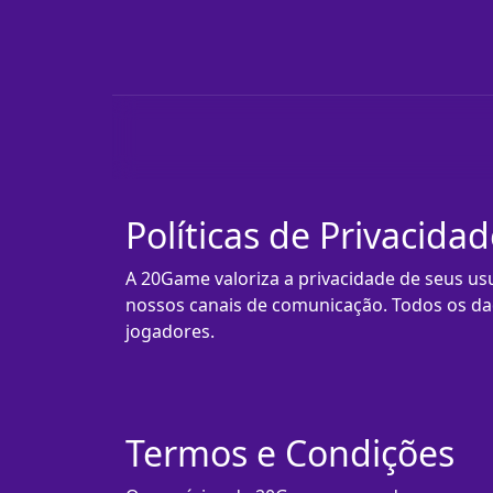
Políticas de Privacida
A 20Game valoriza a privacidade de seus u
nossos canais de comunicação. Todos os dad
jogadores.
Termos e Condições