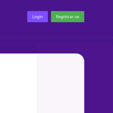
Login
Registrar-se