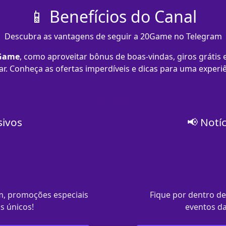
📱 Benefícios do Canal
Descubra as vantagens de seguir a 20Game no Telegram
Game
, como aproveitar bônus de boas-vindas, giros grátis
r. Conheça as ofertas imperdíveis e dicas para uma experiên
sivos
📢 Notí
m, promoções especiais
Fique por dentro d
s únicos!
eventos d