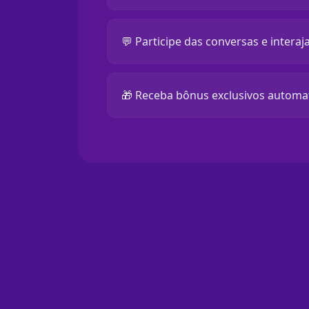
💬 Participe das conversas e interaj
🎁 Receba bônus exclusivos autom