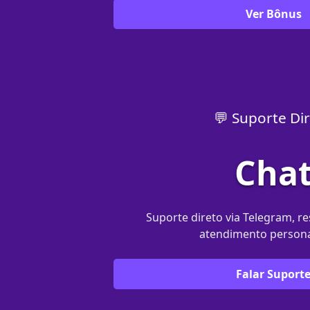
Ver Bônus
💬 Suporte Di
Cha
Suporte direto via Telegram, r
atendimento persona
Falar Suport