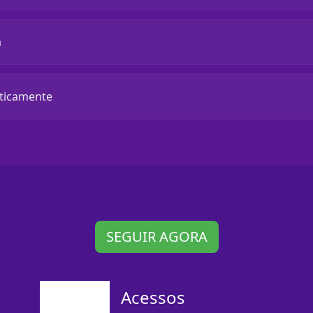
a
aticamente
SEGUIR AGORA
Acessos