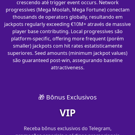
crescendo até trigger event occurs. Network
progressives (Mega Moolah, Mega Fortune) conectam
thousands de operators globally, resultando em
jackpots regularly exceeding €10M+ através de massive
player base contributing. Local progressives são
platform-specific, offering more frequent (porém
smaller) jackpots com hit rates estatisticamente
superiores. Seed amounts (minimum jackpot values)
são guaranteed post-win, assegurando baseline
attractiveness.
🎁 Bônus Exclusivos
VIP
Receba bônus exclusivos do Telegram,