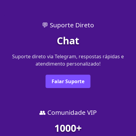
💬 Suporte Direto
Chat
Suporte direto via Telegram, respostas rápidas e
atendimento personalizado!
Falar Suporte
👥 Comunidade VIP
1000+