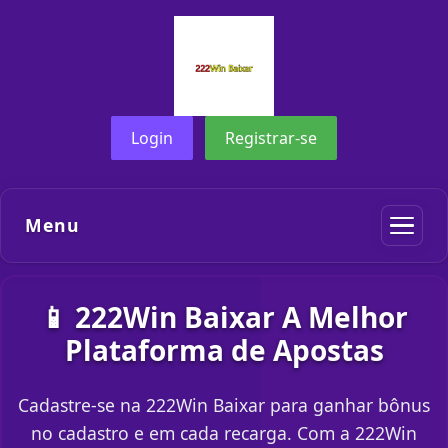
Login
Registrar-se
Menu
📱 222Win Baixar A Melhor
Plataforma de Apostas
Cadastre-se na 222Win Baixar para ganhar bônus
no cadastro e em cada recarga. Com a 222Win