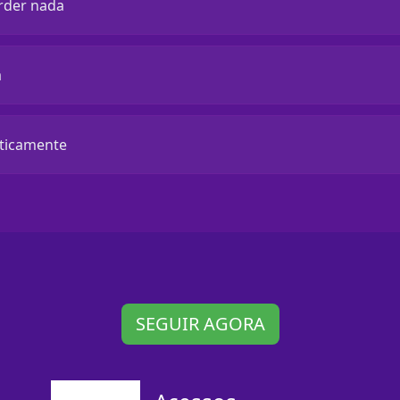
erder nada
a
aticamente
SEGUIR AGORA