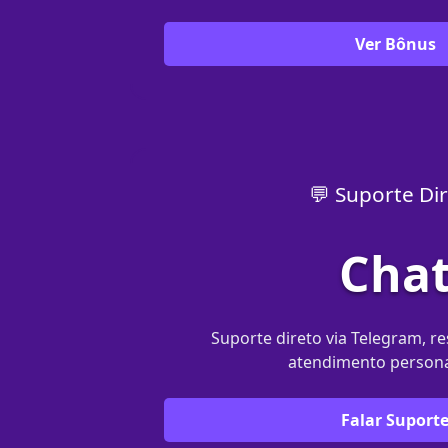
Ver Bônus
💬 Suporte Di
Cha
Suporte direto via Telegram, r
atendimento persona
Falar Suport