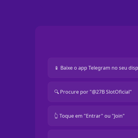
📱 Baixe o app Telegram no seu disp
🔍 Procure por "@27B SlotOficial"
👆 Toque em "Entrar" ou "Join"