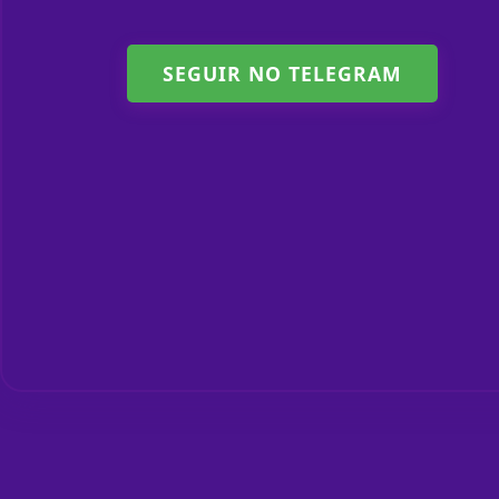
SEGUIR NO TELEGRAM