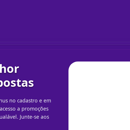
lhor
postas
ônus no cadastro e em
 acesso a promoções
ualável. Junte-se aos