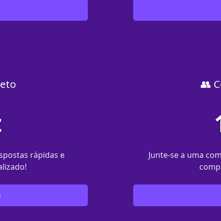
reto
👥 
t
espostas rápidas e
Junte-se a uma com
lizado!
compa
e