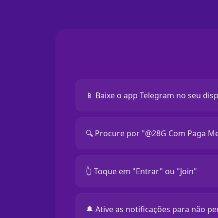
📱 Baixe o app Telegram no seu disp
🔍 Procure por "@28G Com Paga Me
👆 Toque em "Entrar" ou "Join"
🔔 Ative as notificações para não p