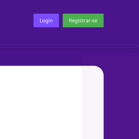
Login
Registrar-se