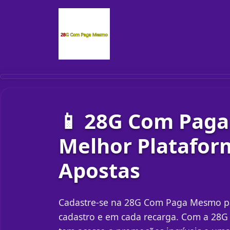
📱 28G Com Pag
Melhor Platafor
Apostas
Cadastre-se na 28G Com Paga Mesmo p
cadastro e em cada recarga. Com a 28