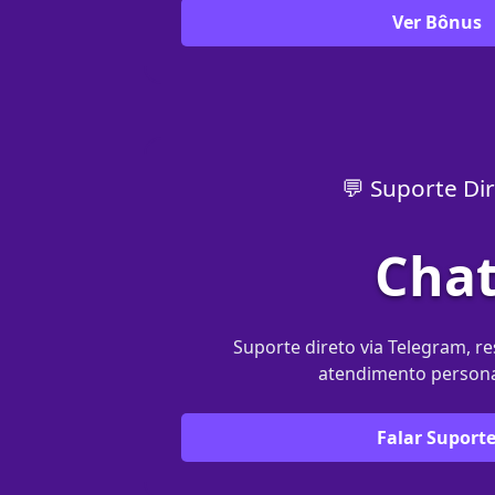
Ver Bônus
💬 Suporte Di
Cha
Suporte direto via Telegram, r
atendimento persona
Falar Suport