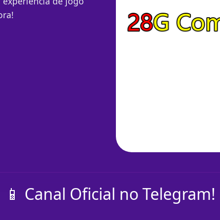
 experiência de jogo
ora!
📱 Canal Oficial no Telegram!