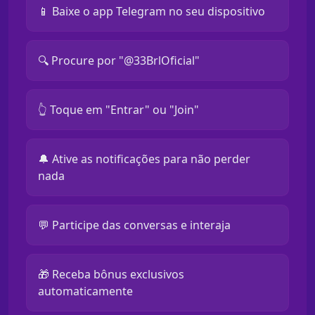
📱 Baixe o app Telegram no seu dispositivo
🔍 Procure por "@33BrlOficial"
👆 Toque em "Entrar" ou "Join"
🔔 Ative as notificações para não perder
nada
💬 Participe das conversas e interaja
🎁 Receba bônus exclusivos
automaticamente