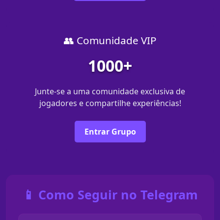
👥 Comunidade VIP
1000+
Junte-se a uma comunidade exclusiva de
jogadores e compartilhe experiências!
Entrar Grupo
📱 Como Seguir no Telegram