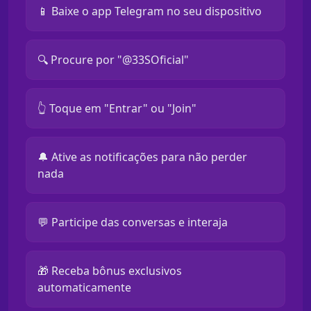
📱 Baixe o app Telegram no seu dispositivo
🔍 Procure por "@33SOficial"
👆 Toque em "Entrar" ou "Join"
🔔 Ative as notificações para não perder
nada
💬 Participe das conversas e interaja
🎁 Receba bônus exclusivos
automaticamente