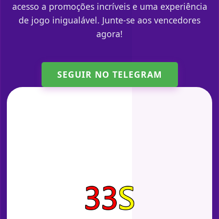
acesso a promoções incríveis e uma experiência
de jogo inigualável. Junte-se aos vencedores
agora!
SEGUIR NO TELEGRAM