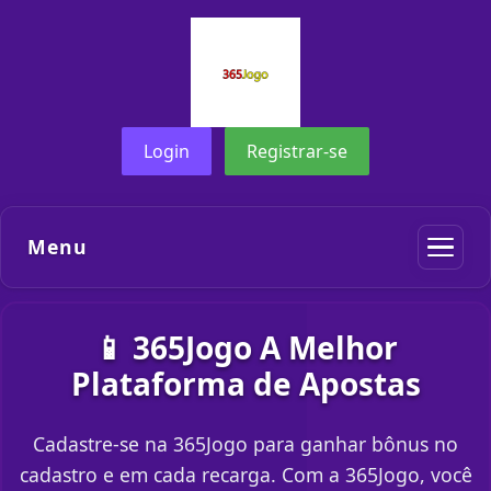
Login
Registrar-se
Menu
📱 365Jogo A Melhor
Plataforma de Apostas
Cadastre-se na 365Jogo para ganhar bônus no
cadastro e em cada recarga. Com a 365Jogo, você