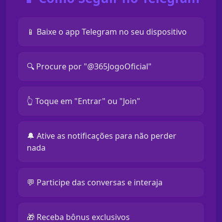
📱 Baixe o app Telegram no seu dispositivo
🔍 Procure por "@365JogoOficial"
👆 Toque em "Entrar" ou "Join"
🔔 Ative as notificações para não perder
nada
💬 Participe das conversas e interaja
🎁 Receba bônus exclusivos