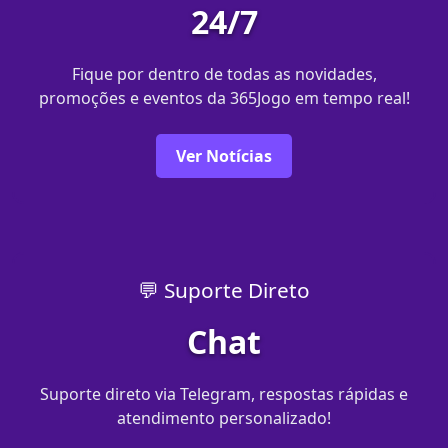
24/7
Fique por dentro de todas as novidades,
promoções e eventos da 365Jogo em tempo real!
Ver Notícias
💬 Suporte Direto
Chat
Suporte direto via Telegram, respostas rápidas e
atendimento personalizado!