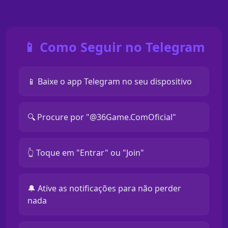
📱 Como Seguir no Telegram
📱 Baixe o app Telegram no seu dispositivo
🔍 Procure por "@36Game.ComOficial"
👆 Toque em "Entrar" ou "Join"
🔔 Ative as notificações para não perder
nada