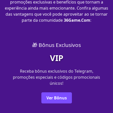
promoções exclusivas e benefícios que tornam a
experiência ainda mais emocionante. Confira algumas
das vantagens que você pode aproveitar ao se tornar
parte da comunidade
36Game.Com
:
🎁 Bônus Exclusivos
VIP
Receba bônus exclusivos do Telegram,
promoções especiais e códigos promocionais
únicos!
Ver Bônus