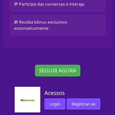
💬 Participe das conversas e interaja
🎁 Receba bônus exclusivos
automaticamente
SEGUIR AGORA
Acessos
Login
Registrar-se