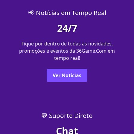
📢 Notícias em Tempo Real
24/7
Fique por dentro de todas as novidades,
promoções e eventos da 36Game.Com em
tempo real!
Ver Notícias
💬 Suporte Direto
Chat