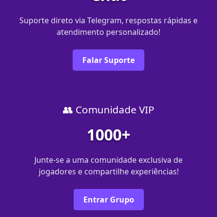
Suporte direto via Telegram, respostas rápidas e
atendimento personalizado!
Falar Suporte
👥 Comunidade VIP
1000+
Junte-se a uma comunidade exclusiva de
jogadores e compartilhe experiências!
Entrar Grupo