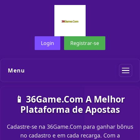
Login
Registrar-se
Menu
📱 36Game.Com A Melhor
Plataforma de Apostas
Cadastre-se na 36Game.Com para ganhar bônus
no cadastro e em cada recarga. Com a