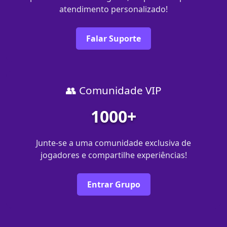
atendimento personalizado!
Falar Suporte
👥 Comunidade VIP
1000+
Junte-se a uma comunidade exclusiva de
jogadores e compartilhe experiências!
Entrar Grupo