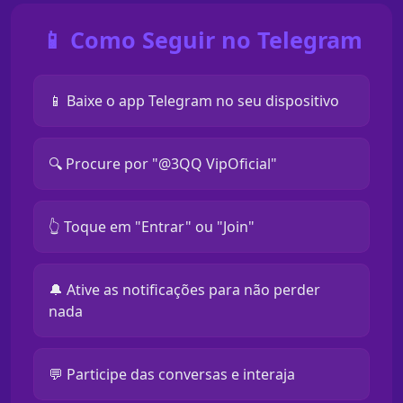
📱 Como Seguir no Telegram
📱 Baixe o app Telegram no seu dispositivo
🔍 Procure por "@3QQ VipOficial"
👆 Toque em "Entrar" ou "Join"
🔔 Ative as notificações para não perder
nada
💬 Participe das conversas e interaja