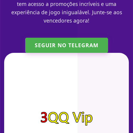
tem acesso a promoções incríveis e uma
experiência de jogo inigualável. Junte-se aos
vencedores agora!
SEGUIR NO TELEGRAM