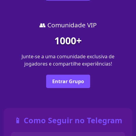
👥 Comunidade VIP
1000+
Junte-se a uma comunidade exclusiva de
jogadores e compartilhe experiências!
Entrar Grupo
📱 Como Seguir no Telegram