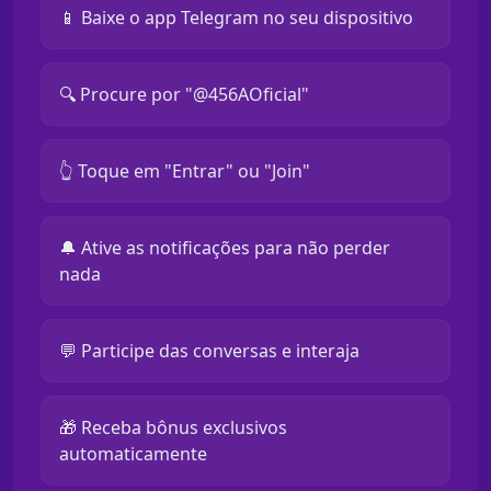
📱 Baixe o app Telegram no seu dispositivo
🔍 Procure por "@456AOficial"
👆 Toque em "Entrar" ou "Join"
🔔 Ative as notificações para não perder
nada
💬 Participe das conversas e interaja
🎁 Receba bônus exclusivos
automaticamente