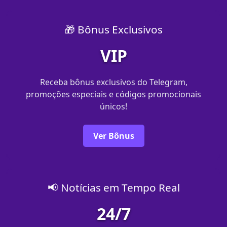
🎁 Bônus Exclusivos
VIP
Receba bônus exclusivos do Telegram,
promoções especiais e códigos promocionais
únicos!
Ver Bônus
📢 Notícias em Tempo Real
24/7