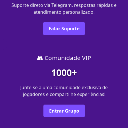
Suporte direto via Telegram, respostas rápidas e
atendimento personalizado!
Falar Suporte
👥 Comunidade VIP
1000+
Junte-se a uma comunidade exclusiva de
jogadores e compartilhe experiências!
Entrar Grupo