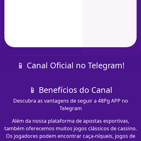
📱 Canal Oficial no Telegram!
📱 Benefícios do Canal
Descubra as vantagens de seguir a 48Pg APP no
Telegram
Além da nossa plataforma de apostas esportivas,
também oferecemos muitos jogos clássicos de cassino.
Os jogadores podem encontrar caça-níqueis, jogos de