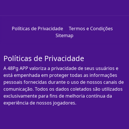
Políticas de Privacidade
Termos e Condições
Sitemap
Políticas de Privacidade
A 48Pg APP valoriza a privacidade de seus usuários e
está empenhada em proteger todas as informações
pessoais fornecidas durante o uso de nossos canais de
comunicação. Todos os dados coletados são utilizados
exclusivamente para fins de melhoria contínua da
experiência de nossos jogadores.