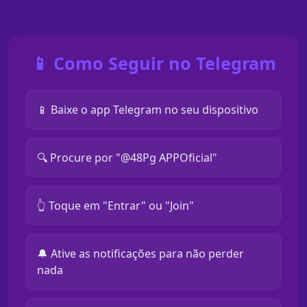
📱 Como Seguir no Telegram
📱 Baixe o app Telegram no seu dispositivo
🔍 Procure por "@48Pg APPOficial"
👆 Toque em "Entrar" ou "Join"
🔔 Ative as notificações para não perder
nada