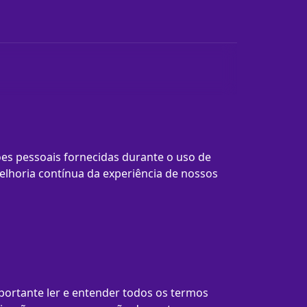
es pessoais fornecidas durante o uso de
elhoria contínua da experiência de nossos
portante ler e entender todos os termos