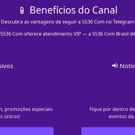
📱 Benefícios do Canal
Descubra as vantagens de seguir a 5536 Com no Telegram
5536 Com oferece atendimento VIP — a 5536 Com Brasil dita
sivos
📢 Notí
m, promoções especiais
Fique por dentro d
s únicos!
eventos da