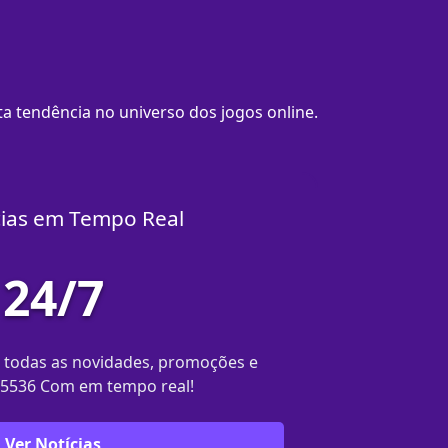
 tendência no universo dos jogos online.
cias em Tempo Real
24/7
e todas as novidades, promoções e
 5536 Com em tempo real!
Ver Notícias