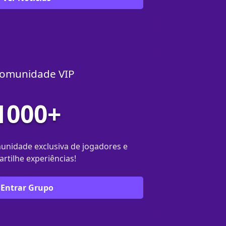
Comunidade VIP
1000+
unidade exclusiva de jogadores e
rtilhe experiências!
Entrar Grupo