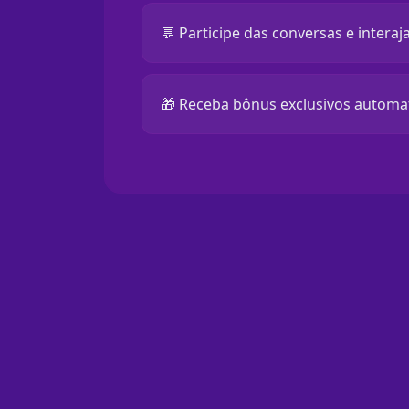
💬 Participe das conversas e interaj
🎁 Receba bônus exclusivos autom