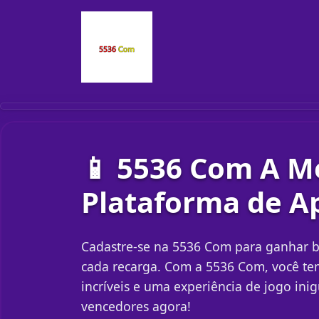
📱 5536 Com A M
Plataforma de A
Cadastre-se na 5536 Com para ganhar 
cada recarga. Com a 5536 Com, você t
incríveis e uma experiência de jogo inig
vencedores agora!