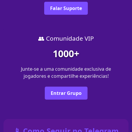
Falar Suporte
👥 Comunidade VIP
1000+
Junte-se a uma comunidade exclusiva de
jogadores e compartilhe experiências!
Entrar Grupo
📱 Como Seguir no Telegram