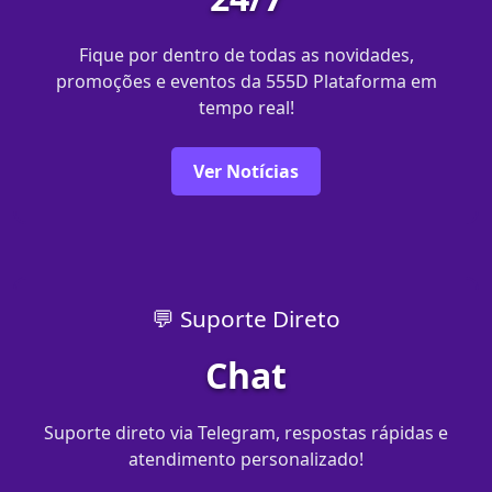
Fique por dentro de todas as novidades,
promoções e eventos da 555D Plataforma em
tempo real!
Ver Notícias
💬 Suporte Direto
Chat
Suporte direto via Telegram, respostas rápidas e
atendimento personalizado!