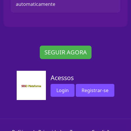
automaticamente
SEGUIR AGORA
Acessos
Login
Registrar-se