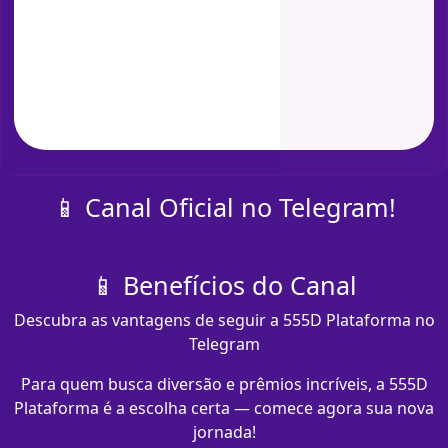
📱 Canal Oficial no Telegram!
📱 Benefícios do Canal
Descubra as vantagens de seguir a 555D Plataforma no
Telegram
Para quem busca diversão e prêmios incríveis, a 555D
Plataforma é a escolha certa — comece agora sua nova
jornada!