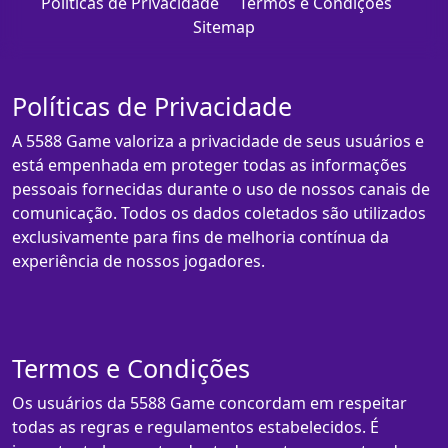
Políticas de Privacidade
Termos e Condições
Sitemap
Políticas de Privacidade
A 5588 Game valoriza a privacidade de seus usuários e
está empenhada em proteger todas as informações
pessoais fornecidas durante o uso de nossos canais de
comunicação. Todos os dados coletados são utilizados
exclusivamente para fins de melhoria contínua da
experiência de nossos jogadores.
Termos e Condições
Os usuários da 5588 Game concordam em respeitar
todas as regras e regulamentos estabelecidos. É