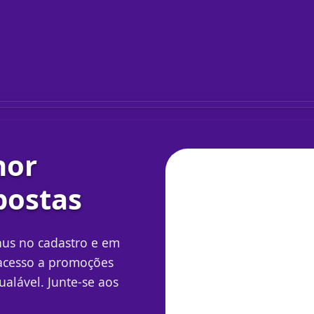
hor
postas
nus no cadastro e em
 acesso a promoções
ualável. Junte-se aos