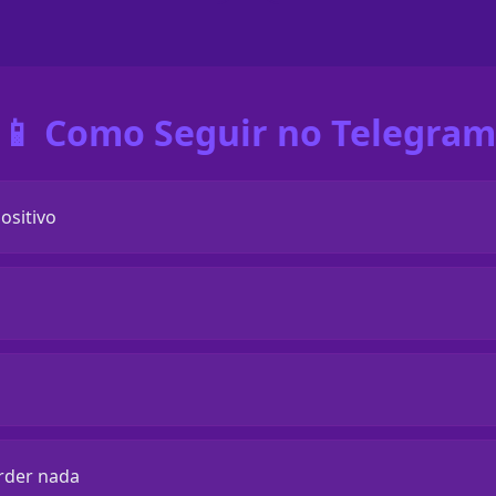
📱 Como Seguir no Telegram
ositivo
erder nada