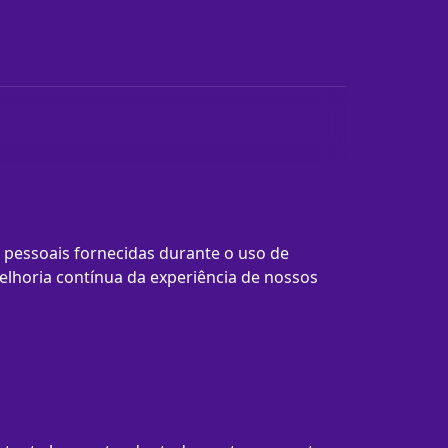
 pessoais fornecidas durante o uso de
elhoria contínua da experiência de nossos