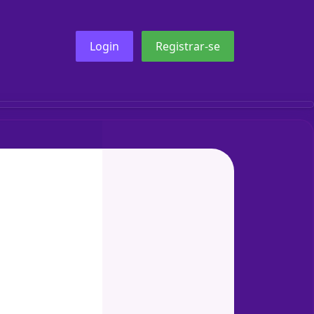
Login
Registrar-se