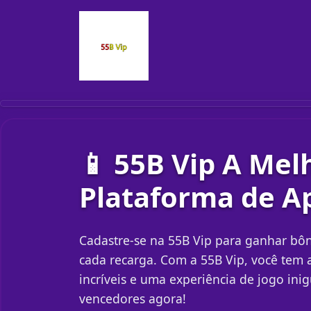
📱 55B Vip A Mel
Plataforma de A
Cadastre-se na 55B Vip para ganhar bô
cada recarga. Com a 55B Vip, você tem
incríveis e uma experiência de jogo inig
vencedores agora!