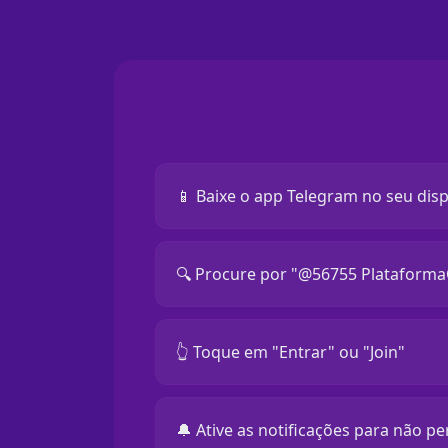
📱 Baixe o app Telegram no seu disp
🔍 Procure por "@56755 PlataformaO
👆 Toque em "Entrar" ou "Join"
🔔 Ative as notificações para não p