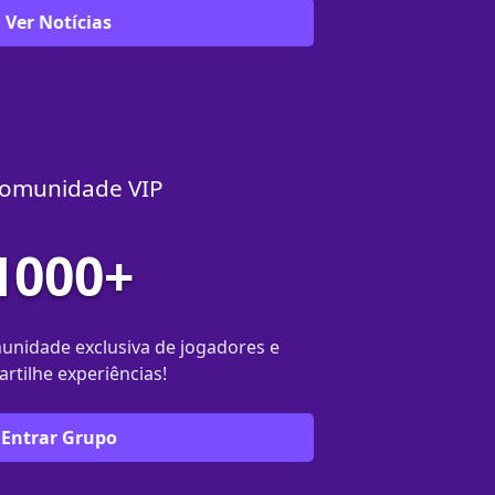
Ver Notícias
Comunidade VIP
1000+
unidade exclusiva de jogadores e
rtilhe experiências!
Entrar Grupo