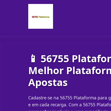
📱 56755 Platafo
Melhor Platafor
Apostas
Cadastre-se na 56755 Plataforma para 
e em cada recarga. Com a 56755 Plataf