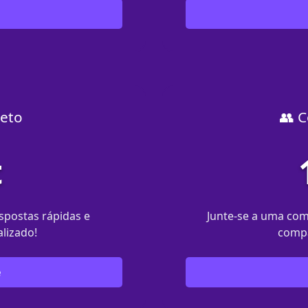
reto
👥 
t
espostas rápidas e
Junte-se a uma com
lizado!
compa
e