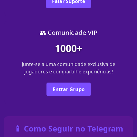
Falar Suporte
👥 Comunidade VIP
1000+
Junte-se a uma comunidade exclusiva de
jogadores e compartilhe experiências!
Entrar Grupo
📱 Como Seguir no Telegram