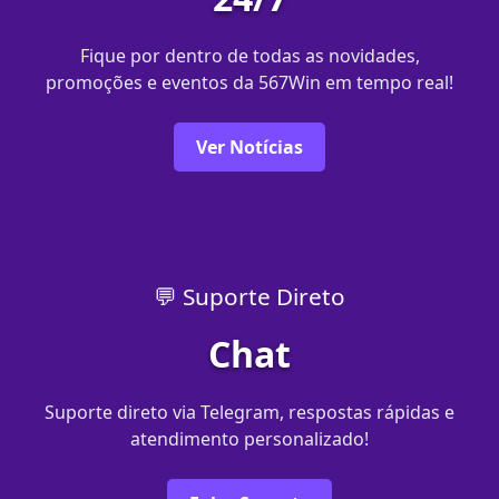
Fique por dentro de todas as novidades,
promoções e eventos da 567Win em tempo real!
Ver Notícias
💬 Suporte Direto
Chat
Suporte direto via Telegram, respostas rápidas e
atendimento personalizado!