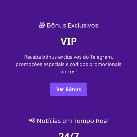
🎁 Bônus Exclusivos
VIP
Receba bônus exclusivos do Telegram,
promoções especiais e códigos promocionais
únicos!
Ver Bônus
📢 Notícias em Tempo Real
24/7