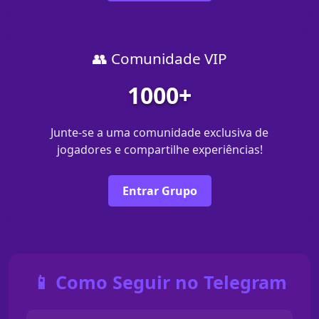
👥 Comunidade VIP
1000+
Junte-se a uma comunidade exclusiva de
jogadores e compartilhe experiências!
Entrar Grupo
📱 Como Seguir no Telegram