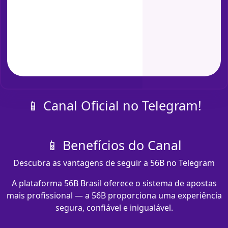
📱 Canal Oficial no Telegram!
📱 Benefícios do Canal
Descubra as vantagens de seguir a 56B no Telegram
A plataforma 56B Brasil oferece o sistema de apostas
mais profissional — a 56B proporciona uma experiência
segura, confiável e inigualável.