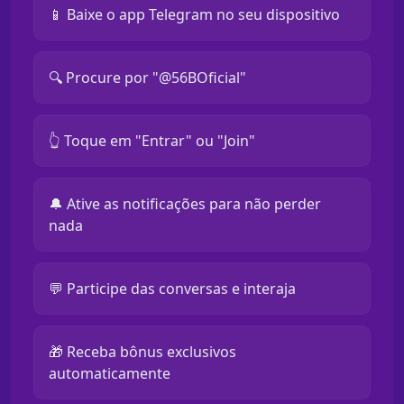
📱 Baixe o app Telegram no seu dispositivo
🔍 Procure por "@56BOficial"
👆 Toque em "Entrar" ou "Join"
🔔 Ative as notificações para não perder
nada
💬 Participe das conversas e interaja
🎁 Receba bônus exclusivos
automaticamente