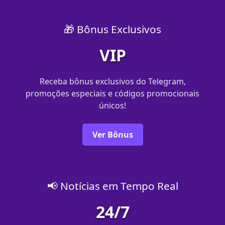
🎁 Bônus Exclusivos
VIP
Receba bônus exclusivos do Telegram,
promoções especiais e códigos promocionais
únicos!
Ver Bônus
📢 Notícias em Tempo Real
24/7