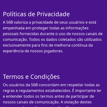
Políticas de Privacidade
A 56B valoriza a privacidade de seus usuários e está
empenhada em proteger todas as informações
pessoais fornecidas durante o uso de nossos canais de
comunicação. Todos os dados coletados são utilizados
exclusivamente para fins de melhoria contínua da
experiência de nossos jogadores.
Termos e Condições
Os usuários da 56B concordam em respeitar todas as
regras e regulamentos estabelecidos. É importante ler
e entender todos os termos antes de participar de
nossos canais de comunicação. A violação destes