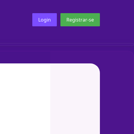
Login
Registrar-se