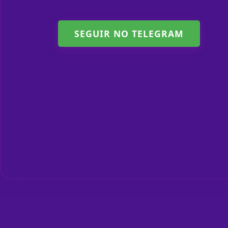
SEGUIR NO TELEGRAM