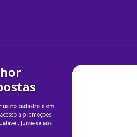
lhor
postas
nus no cadastro e em
 acesso a promoções
ualável. Junte-se aos