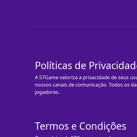
Políticas de Privacida
A 57Game valoriza a privacidade de seus u
nossos canais de comunicação. Todos os dad
jogadores.
Termos e Condições