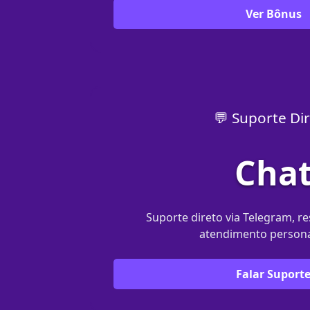
Ver Bônus
💬 Suporte Di
Cha
Suporte direto via Telegram, r
atendimento persona
Falar Suport