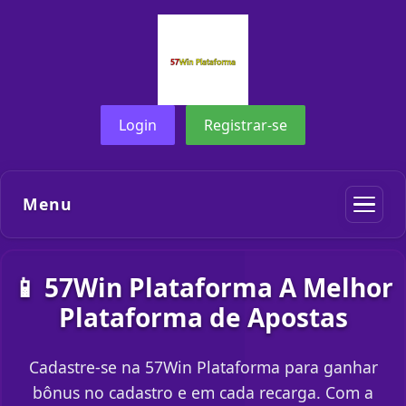
Login
Registrar-se
Menu
📱 57Win Plataforma A Melhor
Plataforma de Apostas
Cadastre-se na 57Win Plataforma para ganhar
bônus no cadastro e em cada recarga. Com a