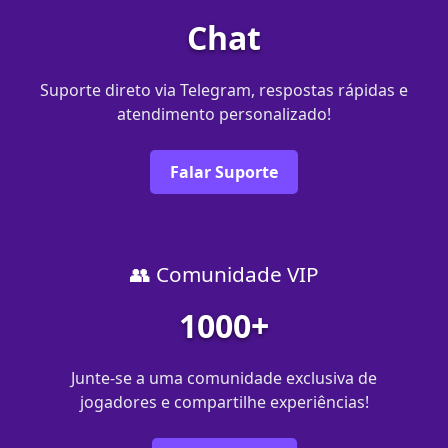
Chat
Suporte direto via Telegram, respostas rápidas e
atendimento personalizado!
Falar Suporte
👥 Comunidade VIP
1000+
Junte-se a uma comunidade exclusiva de
jogadores e compartilhe experiências!