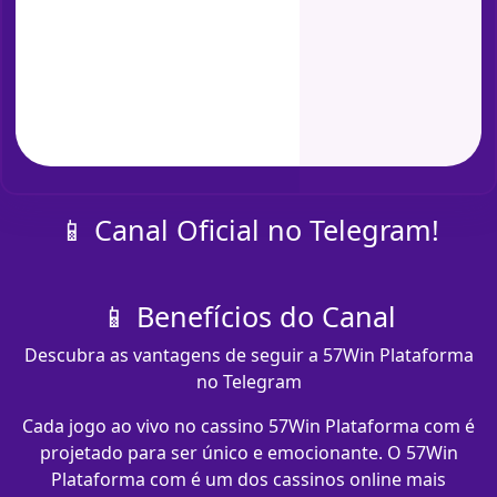
📱 Canal Oficial no Telegram!
📱 Benefícios do Canal
Descubra as vantagens de seguir a 57Win Plataforma
no Telegram
Cada jogo ao vivo no cassino 57Win Plataforma com​ é
projetado para ser único e emocionante. O 57Win
Plataforma com​ é um dos cassinos online mais