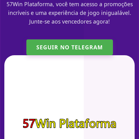
57Win Plataforma, você tem acesso a promoções
incríveis e uma experiência de jogo inigualável.
Junte-se aos vencedores agora!
SEGUIR NO TELEGRAM