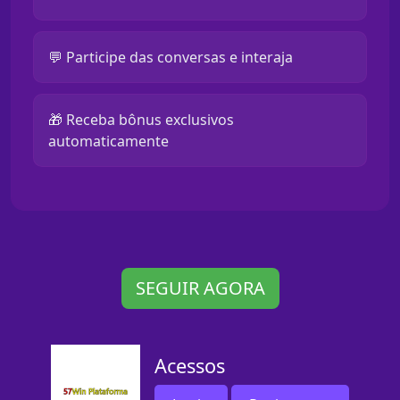
💬 Participe das conversas e interaja
🎁 Receba bônus exclusivos
automaticamente
SEGUIR AGORA
Acessos