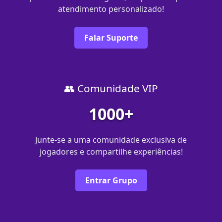
atendimento personalizado!
Falar Suporte
👥 Comunidade VIP
1000+
Junte-se a uma comunidade exclusiva de
jogadores e compartilhe experiências!
Entrar Grupo