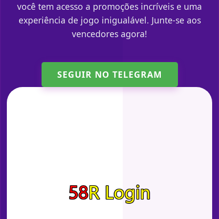
você tem acesso a promoções incríveis e uma
experiência de jogo inigualável. Junte-se aos
vencedores agora!
SEGUIR NO TELEGRAM