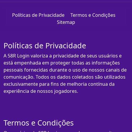
Políticas de Privacidade
Termos e Condições
Sitemap
Políticas de Privacidade
A 58R Login valoriza a privacidade de seus usuários e
está empenhada em proteger todas as informações
pessoais fornecidas durante o uso de nossos canais de
comunicação. Todos os dados coletados são utilizados
exclusivamente para fins de melhoria contínua da
experiência de nossos jogadores.
Termos e Condições