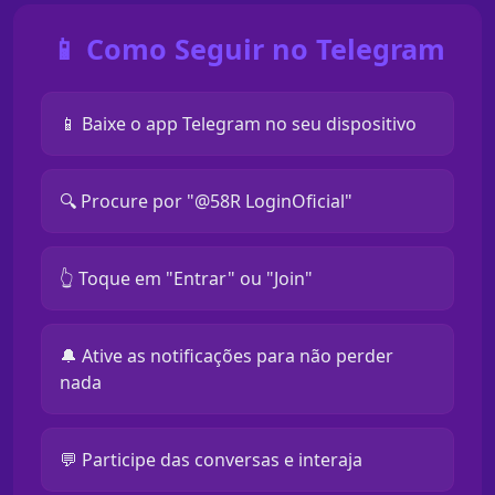
📱 Como Seguir no Telegram
📱 Baixe o app Telegram no seu dispositivo
🔍 Procure por "@58R LoginOficial"
👆 Toque em "Entrar" ou "Join"
🔔 Ative as notificações para não perder
nada
💬 Participe das conversas e interaja