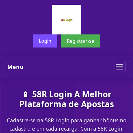
Login
Registrar-se
Menu
📱 58R Login A Melhor
Plataforma de Apostas
Cadastre-se na 58R Login para ganhar bônus no
cadastro e em cada recarga. Com a 58R Login,