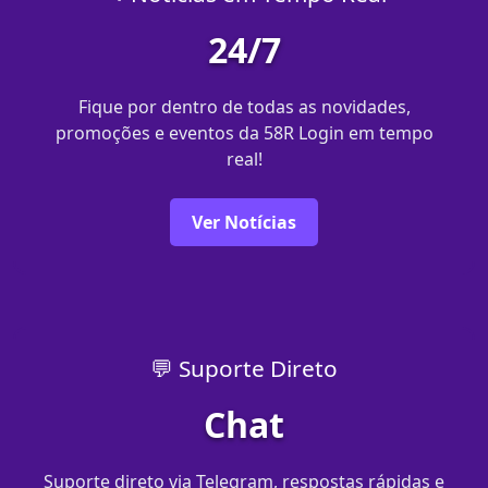
24/7
Fique por dentro de todas as novidades,
promoções e eventos da 58R Login em tempo
real!
Ver Notícias
💬 Suporte Direto
Chat
Suporte direto via Telegram, respostas rápidas e