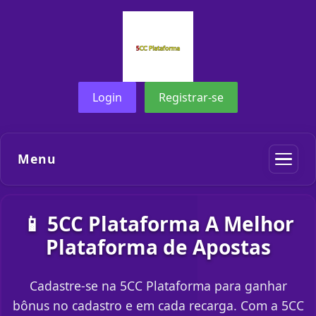
Login
Registrar-se
Menu
📱 5CC Plataforma A Melhor
Plataforma de Apostas
Cadastre-se na 5CC Plataforma para ganhar
bônus no cadastro e em cada recarga. Com a 5CC