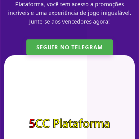
Plataforma, você tem acesso a promoções
incríveis e uma experiência de jogo inigualável.
Junte-se aos vencedores agora!
SEGUIR NO TELEGRAM