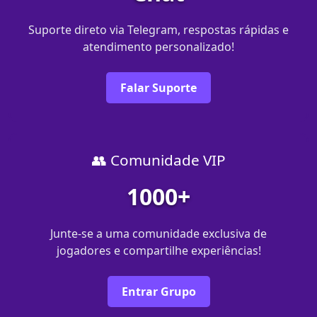
Suporte direto via Telegram, respostas rápidas e
atendimento personalizado!
Falar Suporte
👥 Comunidade VIP
1000+
Junte-se a uma comunidade exclusiva de
jogadores e compartilhe experiências!
Entrar Grupo