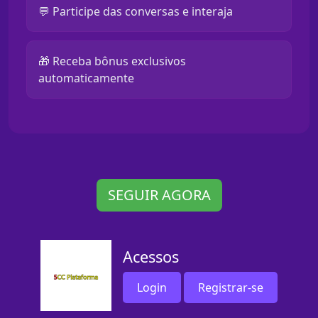
💬 Participe das conversas e interaja
🎁 Receba bônus exclusivos
automaticamente
SEGUIR AGORA
Acessos
Login
Registrar-se