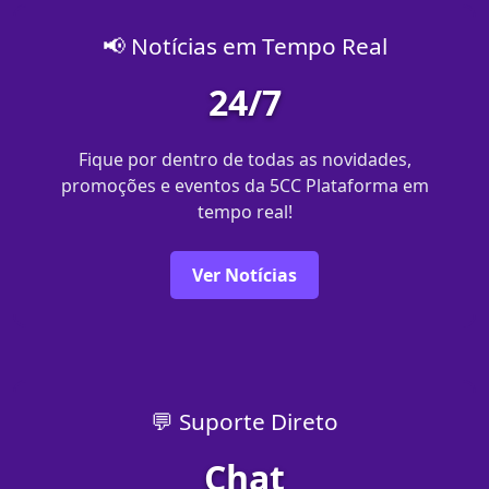
📢 Notícias em Tempo Real
24/7
Fique por dentro de todas as novidades,
promoções e eventos da 5CC Plataforma em
tempo real!
Ver Notícias
💬 Suporte Direto
Chat