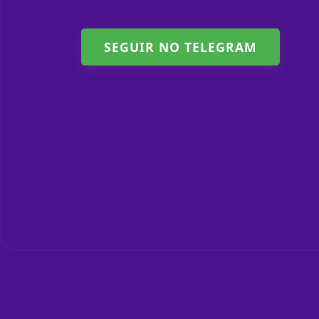
SEGUIR NO TELEGRAM