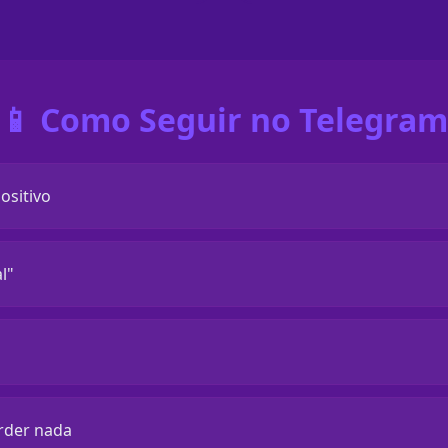
📱 Como Seguir no Telegram
ositivo
l"
erder nada