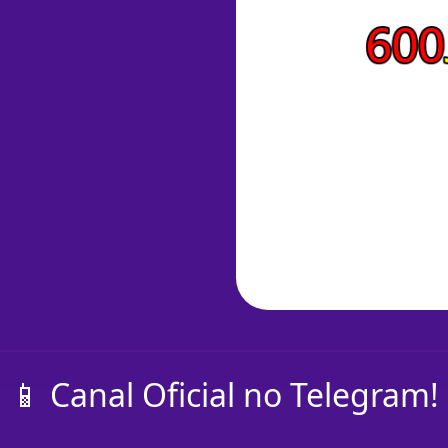
📱 Canal Oficial no Telegram!