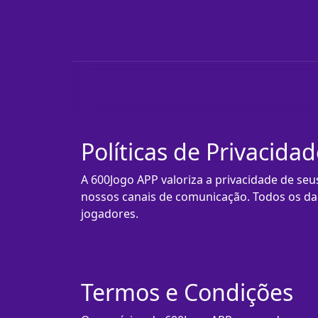
Políticas de Privacida
A 600Jogo APP valoriza a privacidade de se
nossos canais de comunicação. Todos os dad
jogadores.
Termos e Condições