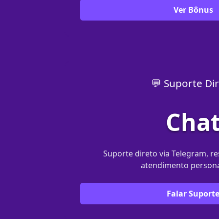
Ver Bônus
💬 Suporte Di
Cha
Suporte direto via Telegram, r
atendimento persona
Falar Suport