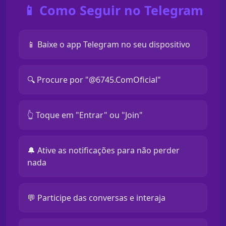
📱 Como Seguir no Telegram
📱 Baixe o app Telegram no seu dispositivo
🔍 Procure por "@6745.ComOficial"
👆 Toque em "Entrar" ou "Join"
🔔 Ative as notificações para não perder
nada
💬 Participe das conversas e interaja