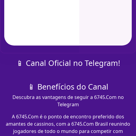
📱 Canal Oficial no Telegram!
📱 Benefícios do Canal
Descubra as vantagens de seguir a 6745.Com no
Telegram
A 6745.Com é o ponto de encontro preferido dos
amantes de cassinos, com a 6745.Com Brasil reunindo
jogadores de todo o mundo para competir com