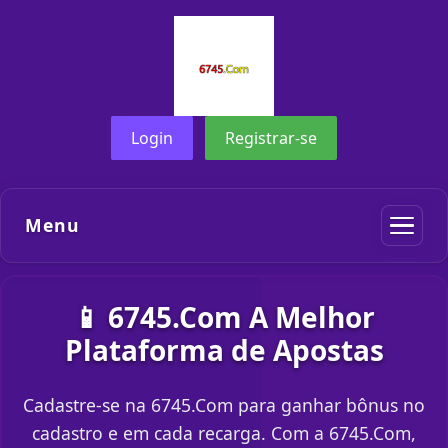
Login
Registrar-se
Menu
📱 6745.Com A Melhor
Plataforma de Apostas
Cadastre-se na 6745.Com para ganhar bônus no
cadastro e em cada recarga. Com a 6745.Com,