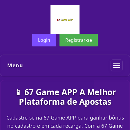
Login
Registrar-se
Menu
📱 67 Game APP A Melhor
Plataforma de Apostas
Cadastre-se na 67 Game APP para ganhar bônus
no cadastro e em cada recarga. Com a 67 Game