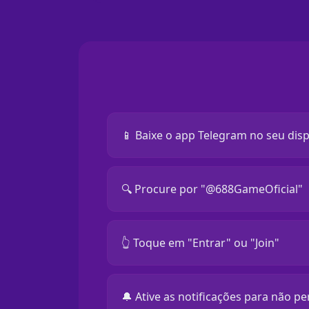
📱 Baixe o app Telegram no seu disp
🔍 Procure por "@688GameOficial"
👆 Toque em "Entrar" ou "Join"
🔔 Ative as notificações para não p