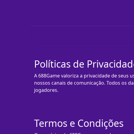
Políticas de Privacida
A 688Game valoriza a privacidade de seus 
nossos canais de comunicação. Todos os dad
jogadores.
Termos e Condições