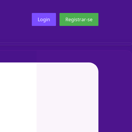
Login
Registrar-se