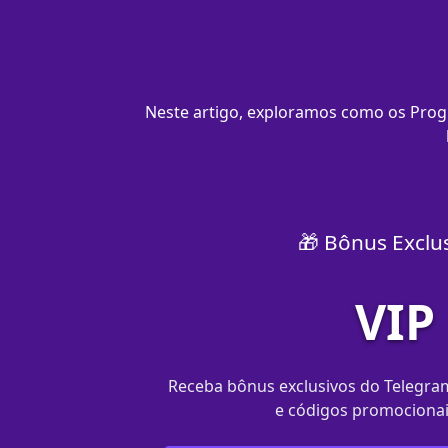
Neste artigo, exploramos como os Prog
🎁 Bônus Exclu
VIP
Receba bônus exclusivos do Telegra
e códigos promocionai