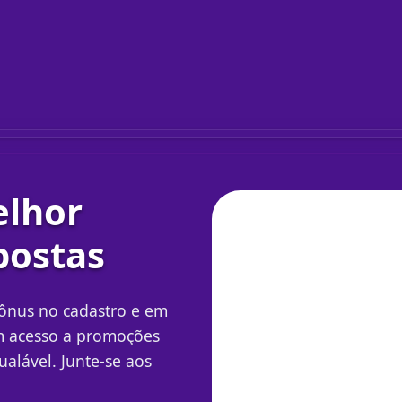
elhor
postas
ônus no cadastro e em
m acesso a promoções
ualável. Junte-se aos