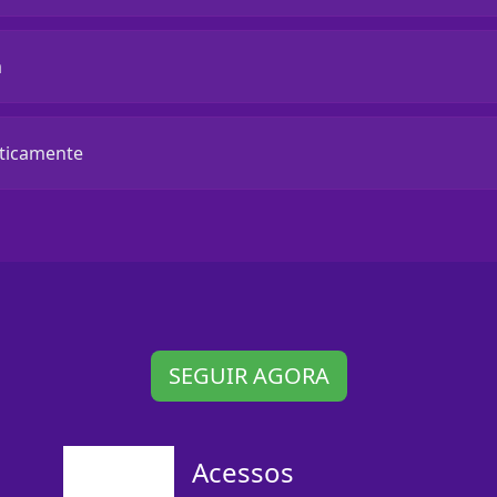
a
aticamente
SEGUIR AGORA
Acessos