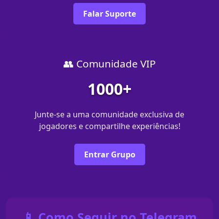
Falar Suporte
👥 Comunidade VIP
1000+
Junte-se a uma comunidade exclusiva de
jogadores e compartilhe experiências!
Entrar Grupo
📱 Como Seguir no Telegram