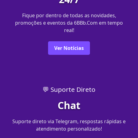
Fique por dentro de todas as novidades,
promoções e eventos da 6BBb.Com em tempo
real!
Ver Notícias
💬 Suporte Direto
Chat
Suporte direto via Telegram, respostas rápidas e
atendimento personalizado!