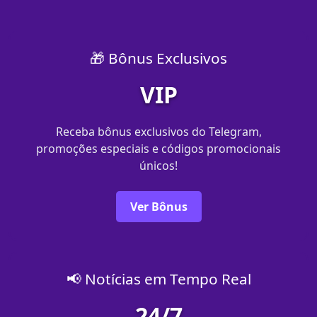
🎁 Bônus Exclusivos
VIP
Receba bônus exclusivos do Telegram,
promoções especiais e códigos promocionais
únicos!
Ver Bônus
📢 Notícias em Tempo Real
24/7