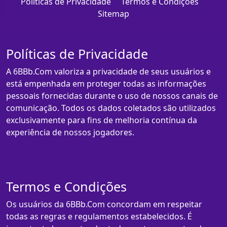
Políticas de Privacidade
Termos e Condições
Sitemap
Políticas de Privacidade
A 6BBb.Com valoriza a privacidade de seus usuários e
está empenhada em proteger todas as informações
pessoais fornecidas durante o uso de nossos canais de
comunicação. Todos os dados coletados são utilizados
exclusivamente para fins de melhoria contínua da
experiência de nossos jogadores.
Termos e Condições
Os usuários da 6BBb.Com concordam em respeitar
todas as regras e regulamentos estabelecidos. É