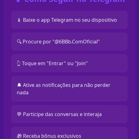
📱 Baixe o app Telegram no seu dispositivo
🔍 Procure por "@6BBb.ComOficial"
👆 Toque em "Entrar" ou "Join"
🔔 Ative as notificações para não perder
nada
💬 Participe das conversas e interaja
🎁 Receba bônus exclusivos