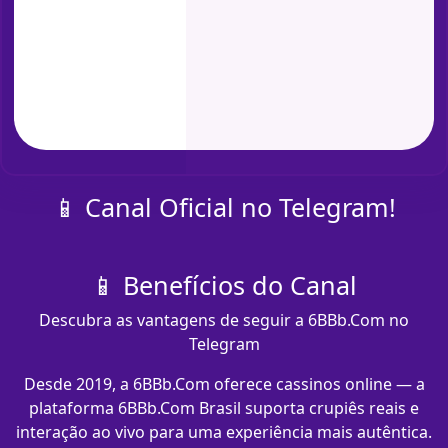
📱 Canal Oficial no Telegram!
📱 Benefícios do Canal
Descubra as vantagens de seguir a 6BBb.Com no
Telegram
Desde 2019, a 6BBb.Com oferece cassinos online — a
plataforma 6BBb.Com Brasil suporta crupiês reais e
interação ao vivo para uma experiência mais autêntica.