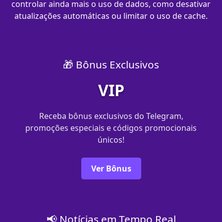
controlar ainda mais o uso de dados, como desativar
atualizações automáticas ou limitar o uso de cache.
🎁 Bônus Exclusivos
VIP
Receba bônus exclusivos do Telegram,
promoções especiais e códigos promocionais
únicos!
Ver Bônus
📢 Notícias em Tempo Real