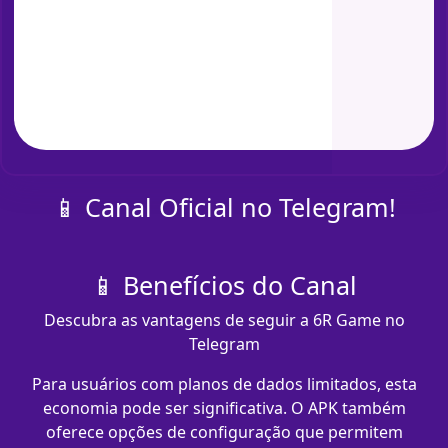
📱 Canal Oficial no Telegram!
📱 Benefícios do Canal
Descubra as vantagens de seguir a 6R Game no
Telegram
Para usuários com planos de dados limitados, esta
economia pode ser significativa. O APK também
oferece opções de configuração que permitem