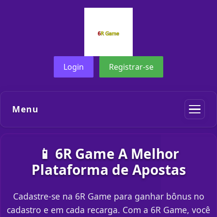
Login
Registrar-se
Menu
📱 6R Game A Melhor
Plataforma de Apostas
Cadastre-se na 6R Game para ganhar bônus no
cadastro e em cada recarga. Com a 6R Game, você