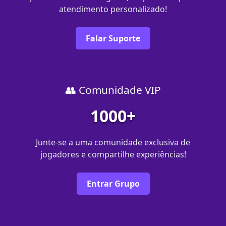
atendimento personalizado!
Falar Suporte
👥 Comunidade VIP
1000+
Junte-se a uma comunidade exclusiva de
jogadores e compartilhe experiências!
Entrar Grupo