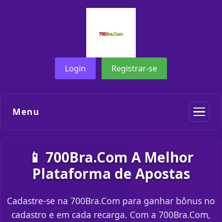
Login
Registrar-se
Menu
📱 700Bra.Com A Melhor
Plataforma de Apostas
Cadastre-se na 700Bra.Com para ganhar bônus no
cadastro e em cada recarga. Com a 700Bra.Com,