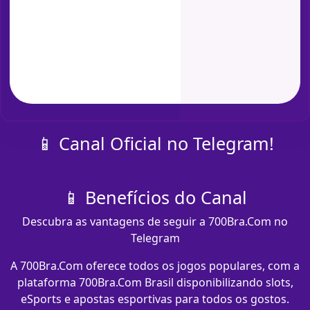
📱 Canal Oficial no Telegram!
📱 Benefícios do Canal
Descubra as vantagens de seguir a 700Bra.Com no
Telegram
A 700Bra.Com oferece todos os jogos populares, com a
plataforma 700Bra.Com Brasil disponibilizando slots,
eSports e apostas esportivas para todos os gostos.