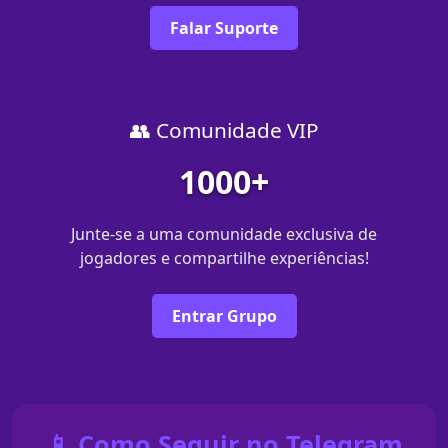
Falar Suporte
👥 Comunidade VIP
1000+
Junte-se a uma comunidade exclusiva de
jogadores e compartilhe experiências!
Entrar Grupo
📱 Como Seguir no Telegram