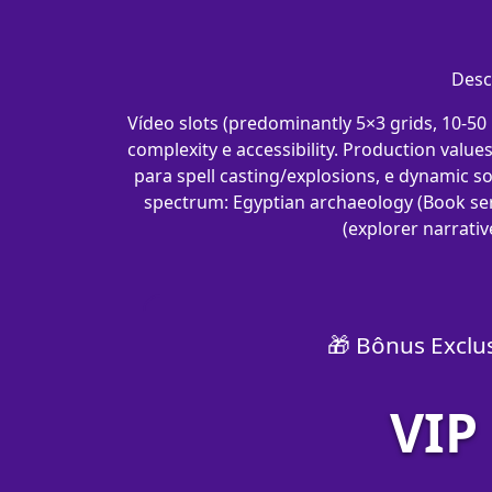
Desc
Vídeo slots (predominantly 5×3 grids, 10-
complexity e accessibility. Production values
para spell casting/explosions, e dynamic
spectrum: Egyptian archaeology (Book ser
(explorer narrati
🎁 Bônus Exclu
VIP