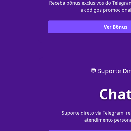
Receba bônus exclusivos do Telegra
e códigos promocionai
Ver Bônus
💬 Suporte Di
Cha
Suporte direto via Telegram, r
atendimento persona