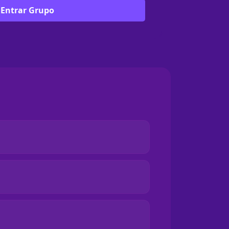
Entrar Grupo