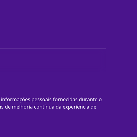
 informações pessoais fornecidas durante o
ns de melhoria contínua da experiência de