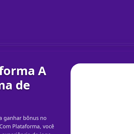
aforma A
ma de
ra ganhar bônus no
 Com Plataforma, você