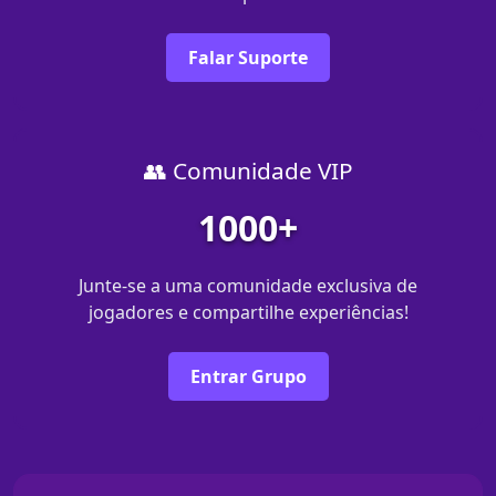
Falar Suporte
👥 Comunidade VIP
1000+
Junte-se a uma comunidade exclusiva de
jogadores e compartilhe experiências!
Entrar Grupo