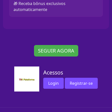
🎁 Receba bônus exclusivos
automaticamente
SEGUIR AGORA
Acessos
Login
Registrar-se