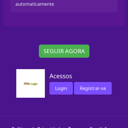
automaticamente
SEGUIR AGORA
Acessos
Login
Registrar-se