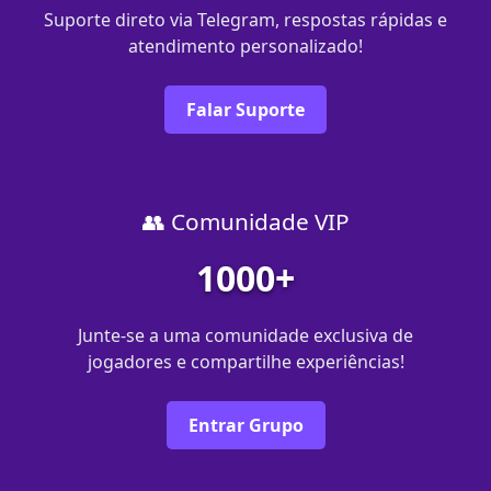
Suporte direto via Telegram, respostas rápidas e
atendimento personalizado!
Falar Suporte
👥 Comunidade VIP
1000+
Junte-se a uma comunidade exclusiva de
jogadores e compartilhe experiências!
Entrar Grupo