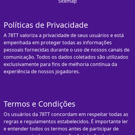
Sitemap
Políticas de Privacidade
A 78TT valoriza a privacidade de seus usuários e está
empenhada em proteger todas as informações
pessoais fornecidas durante o uso de nossos canais de
comunicação. Todos os dados coletados são utilizados
exclusivamente para fins de melhoria contínua da
experiência de nossos jogadores.
Termos e Condições
Os usuários da 78TT concordam em respeitar todas as
regras e regulamentos estabelecidos. É importante ler
e entender todos os termos antes de participar de