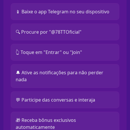
📱 Baixe o app Telegram no seu dispositivo
🔍 Procure por "@78TTOficial"
👆 Toque em "Entrar" ou "Join"
🔔 Ative as notificações para não perder
nada
💬 Participe das conversas e interaja
🎁 Receba bônus exclusivos
automaticamente