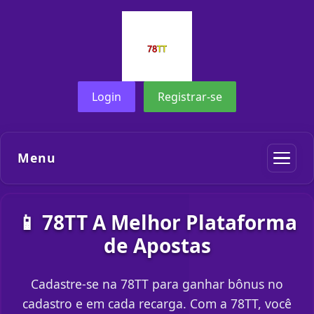
Login
Registrar-se
Menu
📱 78TT A Melhor Plataforma
de Apostas
Cadastre-se na 78TT para ganhar bônus no
cadastro e em cada recarga. Com a 78TT, você