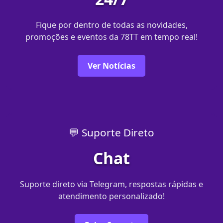
Fique por dentro de todas as novidades,
promoções e eventos da 78TT em tempo real!
Ver Notícias
💬 Suporte Direto
Chat
Suporte direto via Telegram, respostas rápidas e
atendimento personalizado!