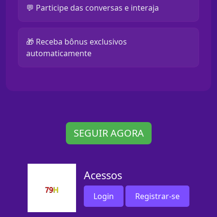
💬 Participe das conversas e interaja
🎁 Receba bônus exclusivos
automaticamente
SEGUIR AGORA
Acessos
Login
Registrar-se