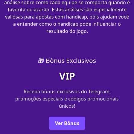
análise sobre como cada equipe se comporta quando é
favorita ou azarão. Estas análises são especialmente
valiosas para apostas com handicap, pois ajudam você
a entender como o handicap pode influenciar o
resultado do jogo.
🎁 Bônus Exclusivos
VIP
Receba bônus exclusivos do Telegram,
promoções especiais e códigos promocionais
únicos!
Ver Bônus