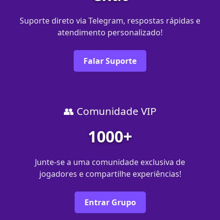
Suporte direto via Telegram, respostas rápidas e
atendimento personalizado!
Falar Suporte
👥 Comunidade VIP
1000+
Junte-se a uma comunidade exclusiva de
jogadores e compartilhe experiências!
Entrar Grupo