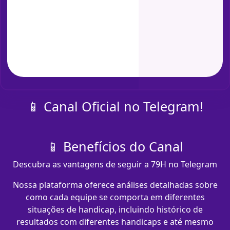
📱 Canal Oficial no Telegram!
📱 Benefícios do Canal
Descubra as vantagens de seguir a 79H no Telegram
Nossa plataforma oferece análises detalhadas sobre
como cada equipe se comporta em diferentes
situações de handicap, incluindo histórico de
resultados com diferentes handicaps e até mesmo