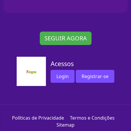
SEGUIR AGORA
Acessos
Login
Registrar-se
Políticas de Privacidade
Termos e Condições
Sitemap