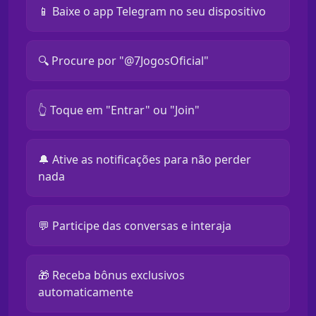
📱 Baixe o app Telegram no seu dispositivo
🔍 Procure por "@7JogosOficial"
👆 Toque em "Entrar" ou "Join"
🔔 Ative as notificações para não perder
nada
💬 Participe das conversas e interaja
🎁 Receba bônus exclusivos
automaticamente