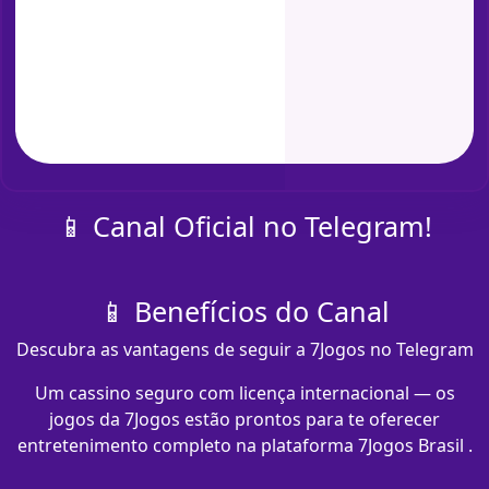
📱 Canal Oficial no Telegram!
📱 Benefícios do Canal
Descubra as vantagens de seguir a 7Jogos no Telegram
Um cassino seguro com licença internacional — os
jogos da 7Jogos estão prontos para te oferecer
entretenimento completo na plataforma 7Jogos Brasil .