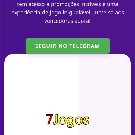
tem acesso a promoções incríveis e uma
experiência de jogo inigualável. Junte-se aos
vencedores agora!
SEGUIR NO TELEGRAM