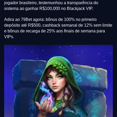
jogador brasileiro, testemunhou a transparência do
sistema ao ganhar R$100,000 no Blackjack VIP.
Adira ao 79Bet agora: bônus de 100% no primeiro
depósito até R$500, cashback semanal de 12% sem limite
e bônus de recarga de 25% aos finais de semana para
VIPs.