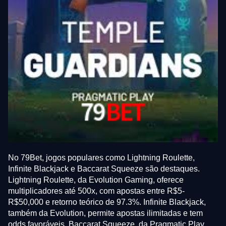
No 79Bet, jogos populares como Lightning Roulette,
Infinite Blackjack e Baccarat Squeeze são destaques.
Lightning Roulette, da Evolution Gaming, oferece
multiplicadores até 500x, com apostas entre R$5-
R$50,000 e retorno teórico de 97.3%. Infinite Blackjack,
também da Evolution, permite apostas ilimitadas e tem
odds favoráveis. Baccarat Squeeze, da Pragmatic Play