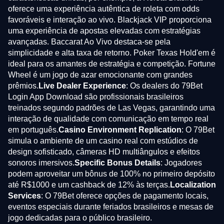
oferece uma experiência autêntica de roleta com odds
favoráveis e interação ao vivo. Blackjack VIP proporciona
uma experiência de apostas elevadas com estratégias
avançadas. Baccarat Ao Vivo destaca-se pela
simplicidade e alta taxa de retorno. Poker Texas Hold'em é
ideal para os amantes de estratégia e competição. Fortune
Wheel é um jogo de azar emocionante com grandes
prêmios.
Live Dealer Experience
: Os dealers do 79Bet
Login App Download são profissionais brasileiros
treinados segundo padrões de Las Vegas, garantindo uma
interação de qualidade com comunicação em tempo real
em português.
Casino Environment Replication
: O 79Bet
simula o ambiente de um casino real com estúdios de
design sofisticado, câmeras HD multiângulos e efeitos
sonoros imersivos.
Specific Bonus Details
: Jogadores
podem aproveitar um bônus de 100% no primeiro depósito
até R$1000 e um cashback de 12% às terças.
Localization
Services
: O 79Bet oferece opções de pagamento locais,
eventos especiais durante feriados brasileiros e mesas de
jogo dedicadas para o público brasileiro.